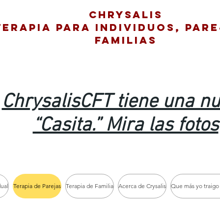
Chrysalis
Terapia para individuos, pare
Familias
ChrysalisCFT tiene una n
“Casita.” Mira las fotos
dual
Terapia de Parejas
Terapia de Familia
Acerca de Crysalis
Que más yo traigo 