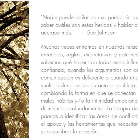
"Nadie puede bailar con su pareja sin t
saber cuáles son estas heridas y hablar 
acerque más." —Sue Johnson
Muchas veces entramos en nuestras relaci
creencias, reglas, expectativas y patrone
sabemos qué hacer con todas estas influ
confianza, cuando los argumentos son c
comunicación es deficiente o cuando un
vuelto disfuncionales durante el conflic
cambiando la forma en que se conectan en
malos hábitos y/o la intimidad emociona
disminuido profundamente. La Terapia de 
parejas a identificar las áreas de conflic
el apoyo y las herramientas que necesitan
y reequilibrar la relación.