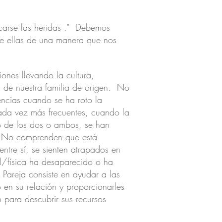
ocarse las heridas ." Debemos
de ellas de una manera que nos
ones llevando la cultura,
s de nuestra familia de origen. No
encias cuando se ha roto la
ada vez más frecuentes, cuando la
o de los dos o ambos, se han
to. No comprenden que está
tre sí, se sienten atrapados en
l/física ha desaparecido o ha
Pareja consiste en ayudar a las
to en su relación y proporcionarles
 para descubrir sus recursos